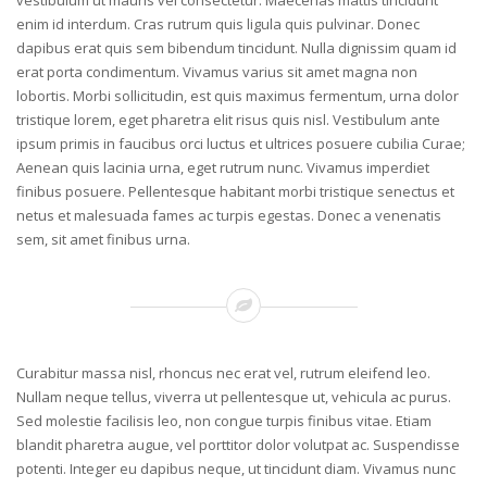
vestibulum ut mauris vel consectetur. Maecenas mattis tincidunt
enim id interdum. Cras rutrum quis ligula quis pulvinar. Donec
dapibus erat quis sem bibendum tincidunt. Nulla dignissim quam id
erat porta condimentum. Vivamus varius sit amet magna non
lobortis. Morbi sollicitudin, est quis maximus fermentum, urna dolor
tristique lorem, eget pharetra elit risus quis nisl. Vestibulum ante
ipsum primis in faucibus orci luctus et ultrices posuere cubilia Curae;
Aenean quis lacinia urna, eget rutrum nunc. Vivamus imperdiet
finibus posuere. Pellentesque habitant morbi tristique senectus et
netus et malesuada fames ac turpis egestas. Donec a venenatis
sem, sit amet finibus urna.
Curabitur massa nisl, rhoncus nec erat vel, rutrum eleifend leo.
Nullam neque tellus, viverra ut pellentesque ut, vehicula ac purus.
Sed molestie facilisis leo, non congue turpis finibus vitae. Etiam
blandit pharetra augue, vel porttitor dolor volutpat ac. Suspendisse
potenti. Integer eu dapibus neque, ut tincidunt diam. Vivamus nunc