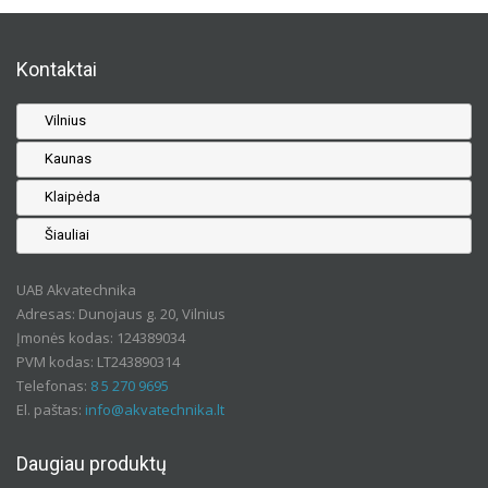
Kontaktai
Vilnius
Kaunas
Klaipėda
Šiauliai
UAB Akvatechnika
Adresas: Dunojaus g. 20, Vilnius
Įmonės kodas: 124389034
PVM kodas: LT243890314
Telefonas:
8 5 270 9695
El. paštas:
info@akvatechnika.lt
Daugiau produktų