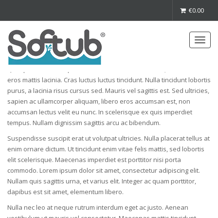
€
0.00
Abstract Infographic
Toggl
navig
Quisque nec felis sapien. Proin accumsan mauris nisi, ac eleifend
eros mattis lacinia. Cras luctus luctus tincidunt. Nulla tincidunt lobortis
purus, a lacinia risus cursus sed. Mauris vel sagittis est. Sed ultricies,
sapien ac ullamcorper aliquam, libero eros accumsan est, non
accumsan lectus velit eu nunc. In scelerisque ex quis imperdiet
tempus. Nullam dignissim sagittis arcu ac bibendum.
Suspendisse suscipit erat ut volutpat ultricies. Nulla placerat tellus at
enim ornare dictum. Ut tincidunt enim vitae felis mattis, sed lobortis
elit scelerisque. Maecenas imperdiet est porttitor nisi porta
commodo. Lorem ipsum dolor sit amet, consectetur adipiscing elit.
Nullam quis sagittis urna, et varius elit. Integer ac quam porttitor,
dapibus est sit amet, elementum libero.
Nulla nec leo at neque rutrum interdum eget ac justo. Aenean