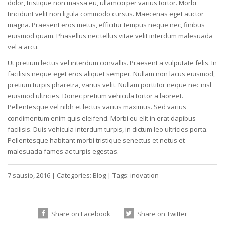
dolor, tristique non massa eu, ullamcorper varius tortor. Morbi
tincidunt velit non ligula commodo cursus. Maecenas eget auctor
magna. Praesent eros metus, efficitur tempus neque nec, finibus
euismod quam. Phasellus nec tellus vitae velit interdum malesuada
vel a arcu.
Ut pretium lectus vel interdum convallis. Praesent a vulputate felis. In
facilisis neque eget eros aliquet semper. Nullam non lacus euismod,
pretium turpis pharetra, varius velit. Nullam porttitor neque nec nisl
euismod ultricies. Donec pretium vehicula tortor a laoreet.
Pellentesque vel nibh et lectus varius maximus. Sed varius
condimentum enim quis eleifend. Morbi eu elit in erat dapibus
facilisis. Duis vehicula interdum turpis, in dictum leo ultricies porta.
Pellentesque habitant morbi tristique senectus et netus et
malesuada fames ac turpis egestas.
7 sausio, 2016
|
Categories:
Blog
|
Tags:
inovation
Share on Facebook
Share on Twitter