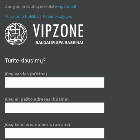
Daugiau produktų ieškokite
vipzone.lt
Privatumo Politika
|
Pirkimo sąlygos
Turite klausimų?
Jūsų vardas (būtina)
Jūsų el. pašto adresas (būtina)
Jūsų telefono numeris (būtina)