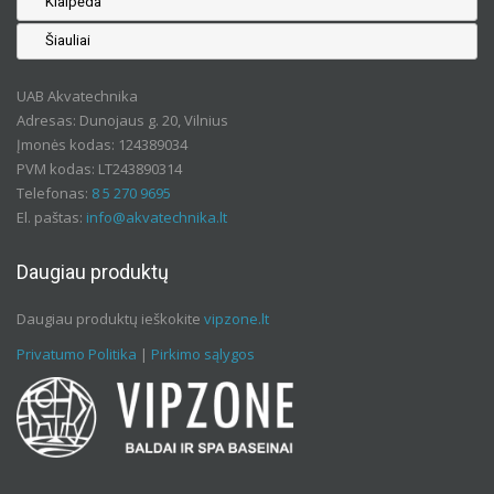
Klaipėda
Šiauliai
UAB Akvatechnika
Adresas: Dunojaus g. 20, Vilnius
Įmonės kodas: 124389034
PVM kodas: LT243890314
Telefonas:
8 5 270 9695
El. paštas:
info@akvatechnika.lt
Daugiau produktų
Daugiau produktų ieškokite
vipzone.lt
Privatumo Politika
|
Pirkimo sąlygos