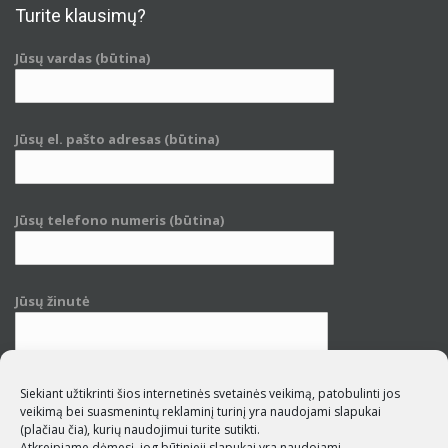
Turite klausimų?
Jūsų vardas (būtina)
Jūsų el. pašto adresas (būtina)
Jūsų telefono numeris (būtina)
Jūsų žinutė
Siekiant užtikrinti šios internetinės svetainės veikimą, patobulinti jos
veikimą bei suasmenintų reklaminį turinį yra naudojami slapukai
(plačiau čia)
, kurių naudojimui turite sutikti.
Atkreipiame dėmesį, jog būtinieji slapukai yra naudojami