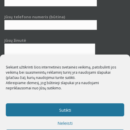
Jūsų telefono numeris (būtina)
Jūsų žinutė
Siekiant užtikrinti šios internetinės svetainės veikimą, patobulinti jos
veikimą bei suasmenintų reklaminį turinį yra naudojami slapukai
(plačiau čia)
, kurių naudojimui turite sutikti.
Atkreipiame dėmesį, jog būtinieji slapukai yra naudojami
nepriklausomai nuo Jūsų sutikimo.
Su
privatumo politika
susipažinau
Sutikti
Neleisti
© 2026 Softub. Interneto svetainių kūrimas –
PuslapiaiVerslui.lt