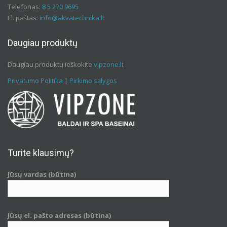
Telefonas:
8 5 270 9695
El. paštas:
info@akvatechnika.lt
Daugiau produktų
Daugiau produktų ieškokite
vipzone.lt
Privatumo Politika
|
Pirkimo sąlygos
Turite klausimų?
Jūsų vardas (būtina)
Jūsų el. pašto adresas (būtina)