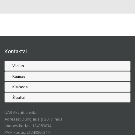
Kontaktai
Vilnius
Kaunas
Klaipėda
Šiauliai
UAB Akvatechnika
Adresas: Dunojaus g. 20, Vilnius
Įmonės kodas: 124389034
PVM kodas: LT243890314