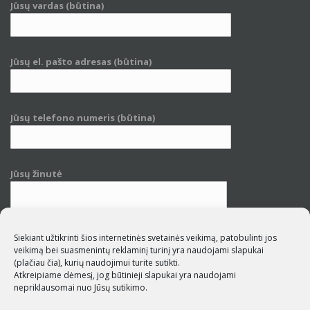
Jūsų vardas (būtina)
Jūsų el. pašto adresas (būtina)
Jūsų telefono numeris (būtina)
Jūsų žinutė
Siekiant užtikrinti šios internetinės svetainės veikimą, patobulinti jos
veikimą bei suasmenintų reklaminį turinį yra naudojami slapukai
(plačiau čia)
, kurių naudojimui turite sutikti.
Atkreipiame dėmesį, jog būtinieji slapukai yra naudojami
nepriklausomai nuo Jūsų sutikimo.
Su
privatumo politika
susipažinau