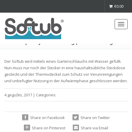
€
0.00
Užpildykite baseiną vandeniu, įjunkite į
Toggl
elektros tinklą ir nustatykite pageidaujamą
navig
vandens temperatūrą. Kol vanduo šylą,
baseiną laikykite uždengę termo dangčiu.
Der Softub wird mittels eines Gartenschlauchs mit Wasser gefüllt.
Nun muss nur noch der Stecker in eine haushaltsübliche Steckdose
gesteckt und der Thermodeckel zum Schutz vor Verunreinigungen
und unbefugter Nutzung in der Aufwärmphase geschlossen werden.
4 gegužės, 2017
|
Categories:
Share on Facebook
Share on Twitter
Share on Pinterest
Share via Email