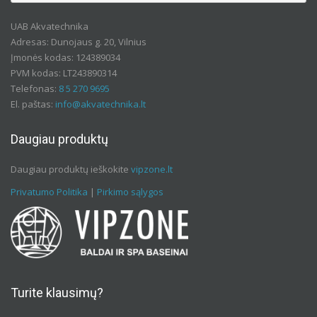
UAB Akvatechnika
Adresas: Dunojaus g. 20, Vilnius
Įmonės kodas: 124389034
PVM kodas: LT243890314
Telefonas:
8 5 270 9695
El. paštas:
info@akvatechnika.lt
Daugiau produktų
Daugiau produktų ieškokite
vipzone.lt
Privatumo Politika
|
Pirkimo sąlygos
Turite klausimų?