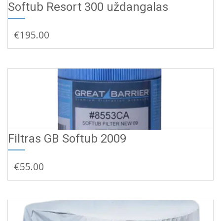
Softub Resort 300 uždangalas
Į KREPŠELĮ
€
195.00
Filtras GB Softub 2009
Į KREPŠELĮ
€
55.00