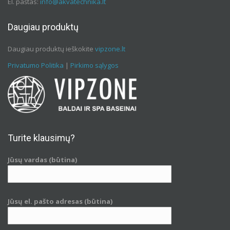
El. paštas:
info@akvatechnika.lt
Daugiau produktų
Daugiau produktų ieškokite
vipzone.lt
Privatumo Politika
|
Pirkimo sąlygos
Turite klausimų?
Jūsų vardas (būtina)
Jūsų el. pašto adresas (būtina)