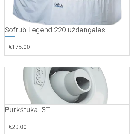
Softub Legend 220 uždangalas
Į KREPŠELĮ
€
175.00
Purkštukai ST
Į KREPŠELĮ
€
29.00