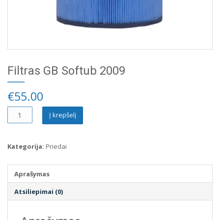
Filtras GB Softub 2009
€
55.00
produkto
Į krepšelį
kiekis:
Filtras
GB
Kategorija:
Priedai
Softub
2009
Aprašymas
Atsiliepimai (0)