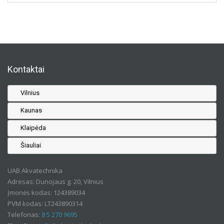
Kontaktai
Vilnius
Kaunas
Klaipėda
Šiauliai
UAB Akvatechnika
Adresas: Dunojaus g. 20, Vilnius
Įmonės kodas: 124389034
PVM kodas: LT243890314
Telefonas:
8 5 270 9695