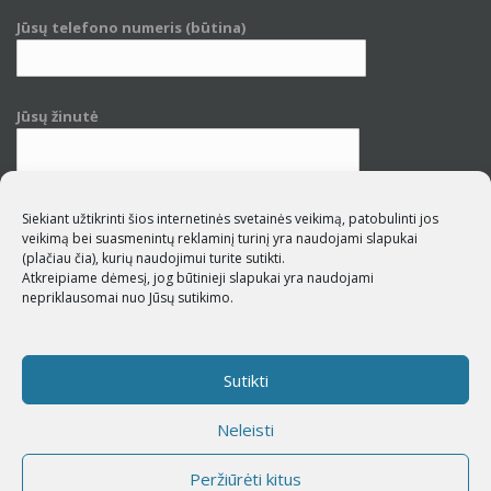
Jūsų telefono numeris (būtina)
Jūsų žinutė
Siekiant užtikrinti šios internetinės svetainės veikimą, patobulinti jos
veikimą bei suasmenintų reklaminį turinį yra naudojami slapukai
(plačiau čia)
, kurių naudojimui turite sutikti.
Atkreipiame dėmesį, jog būtinieji slapukai yra naudojami
nepriklausomai nuo Jūsų sutikimo.
Su
privatumo politika
susipažinau
Sutikti
Neleisti
© 2026 Softub. Interneto svetainių kūrimas –
PuslapiaiVerslui.lt
Peržiūrėti kitus