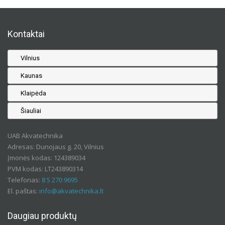
Kontaktai
Vilnius
Kaunas
Klaipėda
Šiauliai
UAB Akvatechnika
Adresas: Dunojaus g. 20, Vilnius
Įmonės kodas: 124389034
PVM kodas: LT243890314
Telefonas:
8 5 270 9695
El. paštas:
info@akvatechnika.lt
Daugiau produktų