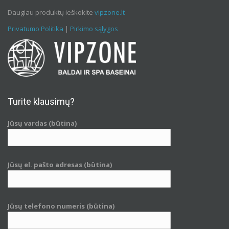
Daugiau produktų ieškokite
vipzone.lt
Privatumo Politika
|
Pirkimo sąlygos
Turite klausimų?
Jūsų vardas (būtina)
Jūsų el. pašto adresas (būtina)
Jūsų telefono numeris (būtina)